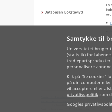
En 
ind
Databasen Bogstavlyd
ord
P
N
Samtykke til b
P
Universitetet bruger 
E
(statistik) for løbend
tredjepartsprodukter t
personalisere annonce
S
Klik på "Se cookies" f
på din computer eller
vil acceptere eller af
privatlivspolitik
som du
Center for Læseforskning
Københavns Universitet
Googles privatlivspoli
Institut for Nordiske Studier og Sprogvidenskab
Emil Holms Kanal 2, 2300 København S