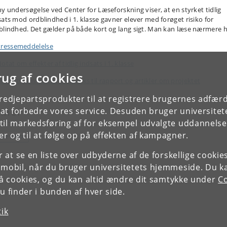
ny undersøgelse ved Center for Læseforskning viser, at en styrket tidlig
sats mod ordblindhed i 1. klasse gavner elever med forøget risiko for
blindhed. Det gælder på både kort og lang sigt. Man kan læse nærmere h
ressemeddelelse
otat om effekter af tidlig indsats i 1. klasse
rug af cookies
rojekthjemmeside med links til rapport og artikler om projektet
tredjepartsprodukter til at registrere brugernes adfæ
mner
e at forbedre vores service. Desuden bruger universitet
il markedsføring af for eksempel udvalgte uddannelser e
r og til at følge op på effekten af kampagner.
AMFUND
or at se en liste over udbyderne af de forskellige cooki
 mobil, når du bruger universitetets hjemmeside. Du k
slå cookies, og du kan altid ændre dit samtykke under
Co
 finder i bunden af hver side.
tik