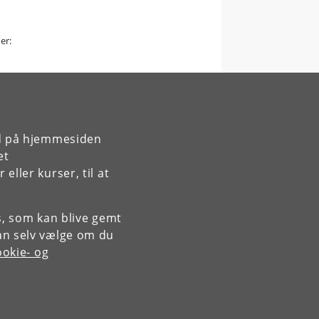
er:
rd på hjemmesiden
et
ller kurser, til at
es, som kan blive gemt
an selv vælge om du
okie- og