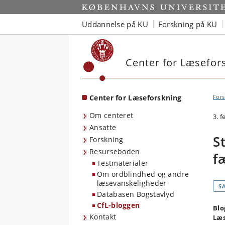
Start
Uddannelse på KU
Forskning på KU
Center for Læsefor
Center for Læseforskning
Fors
Om centeret
3. 
Ansatte
S
Forskning
Resurseboden
f
Testmaterialer
Om ordblindhed og andre
læsevanskeligheder
S
Databasen Bogstavlyd
CfL-bloggen
Blo
Kontakt
Læs