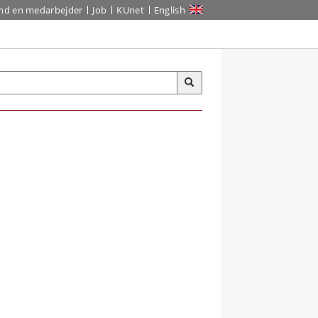
ind en medarbejder
Job
KUnet
English