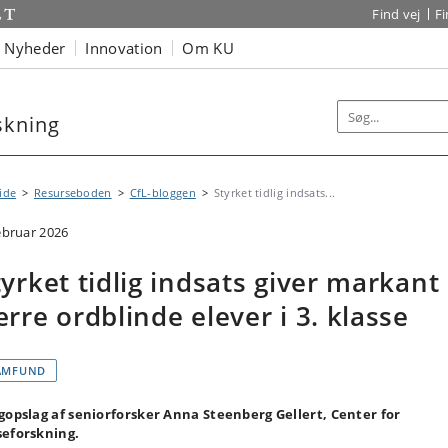
Find vej
F
Nyheder
Innovation
Om KU
skning
ide
Resurseboden
CfL-bloggen
Styrket tidlig indsats...
februar 2026
tyrket tidlig indsats giver markant
ærre ordblinde elever i 3. klasse
AMFUND
gopslag af seniorforsker Anna Steenberg Gellert, Center for
eforskning.